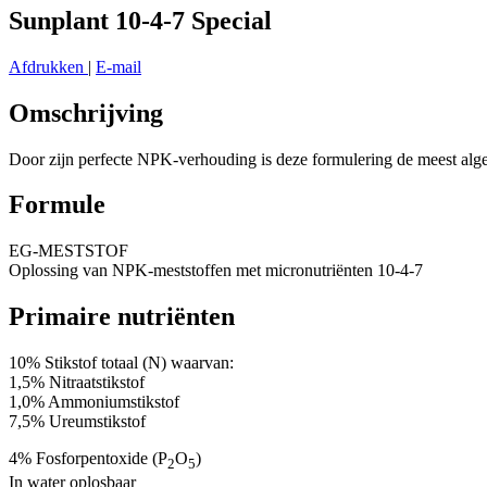
Sunplant 10-4-7 Special
Afdrukken
|
E-mail
Omschrijving
Door zijn perfecte NPK-verhouding is deze formulering de meest alg
Formule
EG-MESTSTOF
Oplossing van NPK-meststoffen met micronutriënten 10-4-7
Primaire nutriënten
10% Stikstof totaal (N) waarvan:
1,5% Nitraatstikstof
1,0% Ammoniumstikstof
7,5% Ureumstikstof
4% Fosforpentoxide (P
O
)
2
5
In water oplosbaar