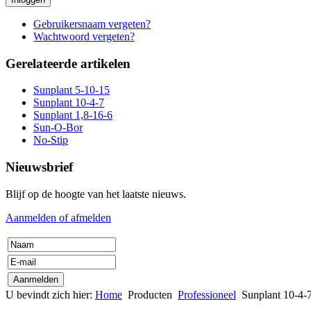
Gebruikersnaam vergeten?
Wachtwoord vergeten?
Gerelateerde artikelen
Sunplant 5-10-15
Sunplant 10-4-7
Sunplant 1,8-16-6
Sun-O-Bor
No-Stip
Nieuwsbrief
Blijf op de hoogte van het laatste nieuws.
Aanmelden of afmelden
U bevindt zich hier:
Home
Producten
Professioneel
Sunplant 10-4-7